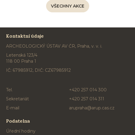
VŠECHNY AKCE
Kontaktní údaje
ARCHEOLOGICKÝ ÚSTAV AV ČR, Praha, v. v. i.
Letenská 123/4
118 00 Praha 1
IČ: 67985912, DIČ: CZ67985912
Tel.
+420 257 014 300
Sekretariát
+420 257 014 311
E-mail
arupraha@arup.cas.cz
Podatelna
Úřední hodiny