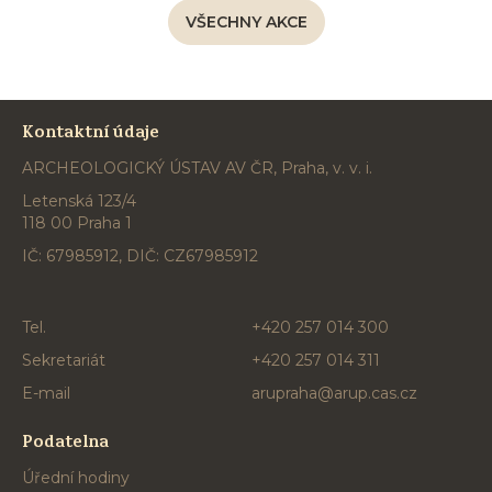
VŠECHNY AKCE
Kontaktní údaje
ARCHEOLOGICKÝ ÚSTAV AV ČR, Praha, v. v. i.
Letenská 123/4
118 00 Praha 1
IČ: 67985912, DIČ: CZ67985912
Tel.
+420 257 014 300
Sekretariát
+420 257 014 311
E-mail
arupraha@arup.cas.cz
Podatelna
Úřední hodiny