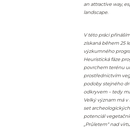
an attractive way, es
landscape.
V této práci přináš
získaná během 25 l
výzkumného progra
Heuristická fáze pr
povrchem terénu ukr
prostřednictvím veg
podoby stejného dr
odkryvem – tedy ma
Velký význam má v 
set archeologických
potenciál vegetační
„Průletem“ nad virt