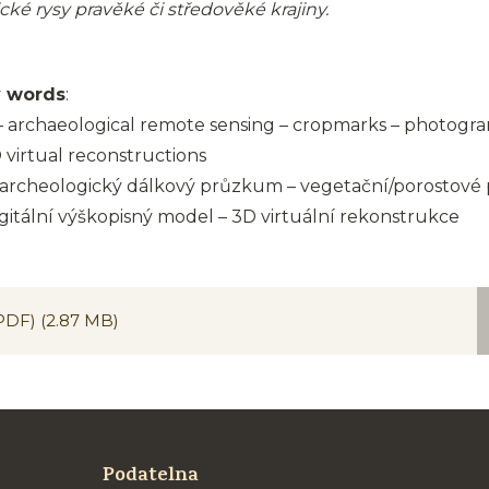
tické rysy pravěké či středověké krajiny.
y words
:
– archaeological remote sensing – cropmarks – photogra
 virtual reconstructions
– archeologický dálkový průzkum – vegetační/porostové 
gitální výškopisný model – 3D virtuální rekonstrukce
(PDF)
(2.87 MB)
Podatelna