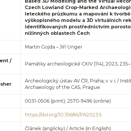
Based 3D Modelling and the Virtual Recon
Czech Lowland Crop-Marked Archaeologic
leteckého průzkumu a mapování k tvorbě 
výškopisného modelu a 3D virtuálních reko
identifikovaných prostřednictvím porosto
nížinných oblastech Čech
Martin Gojda – Jiří Unger
ent /
Památky archeologické CXIV (114), 2023, 235
Archeologický ústav AV ČR, Praha, v. v. i. / Inst
isher
:
Archaeology of the CAS, Prague
0031-0506 (print); 2570-9496 (online)
https://doi.org/10.35686/PA2023.5
Článek (anglicky) / Article (in English)