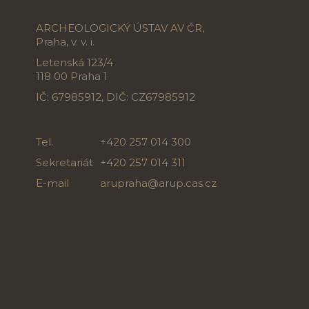
ARCHEOLOGICKÝ ÚSTAV AV ČR,
Praha, v. v. i.
Letenská 123/4
118 00 Praha 1
IČ: 67985912, DIČ: CZ67985912
Tel.
+420 257 014 300
Sekretariát
+420 257 014 311
E-mail
arupraha@arup.cas.cz