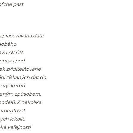
of the past
 zpracovávána data
odobého
vu AV ČR.
mentaci pod
ek zviditelňované
ní získaných dat do
ch výzkumů
edeným způsobem.
odelů. Z několika
okumentovat
ch lokalit.
ké veřejnosti