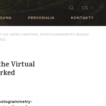
CS
HOVNA
PERSONALIA
KONTAKTY
TO GIS-AIDED MAPPING, PHOTOGRAMMETRY-BASED
TES
he Virtual
arked
Photogrammetry-