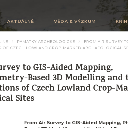
AKTUÁLNĚ
VĚDA & VÝZKUM
KNI
LINE
PAMÁTKY ARCHEOLOGICKÉ
FROM AIR SURVEY 
NS OF CZECH LOWLAND CROP-MARKED ARCHAEOLOGICAL SI
urvey to GIS-Aided Mapping,
etry-Based 3D Modelling and t
tions of Czech Lowland Crop-M
cal Sites
From Air Survey to GIS-Aided Mapping, 