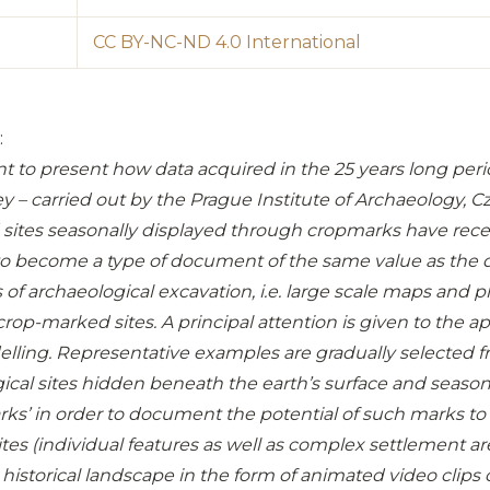
CC BY-NC-ND 4.0 International
t
:
t to present how data acquired in the 25 years long peri
ey – carried out by the Prague Institute of Archaeology,
d sites seasonally displayed through cropmarks have rec
 to become a type of document of the same value as th
f archaeological excavation, i.e. large scale maps and p
op-marked sites. A principal attention is given to the a
ling. Representative examples are gradually selected f
cal sites hidden beneath the earth’s surface and seasona
ks’ in order to document the potential of such marks to 
tes (individual features as well as complex settlement area
or historical landscape in the form of animated video clips