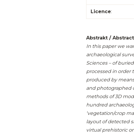
Licence
:
Abstrakt / Abstrac
In this paper we wan
archaeological surv
Sciences – of burie
processed in order
produced by means o
and photographed cr
methods of 3D model
hundred archaeologi
‘vegetation/crop mar
layout of detected si
virtual prehistoric 