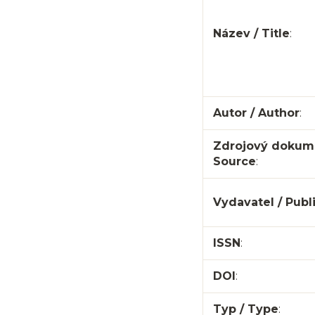
Název / Title
:
Autor / Author
:
Zdrojový dokum
Source
:
Vydavatel / Publ
ISSN
:
DOI
:
Typ / Type
: