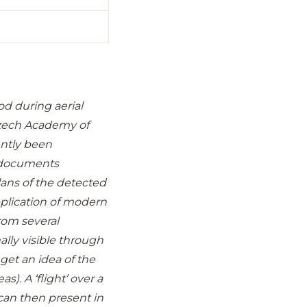
od during aerial
 Czech Academy of
ently been
e documents
lans of the detected
pplication of modern
rom several
lly visible through
get an idea of the
s). A ‘flight’ over a
 can then present in