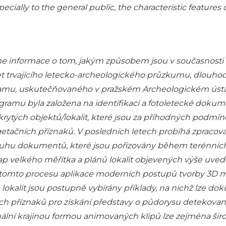
pecially to the general public, the characteristic features 
íme informace o tom, jakým způsobem jsou v současnosti
et trvajícího letecko-archeologického průzkumu, dlouh
mu, uskutečňovaného v pražském Archeologickém ústa
ogramu byla založena na identifikaci a fotoletecké doku
ytých objektů/lokalit, které jsou za příhodných podmín
etačních příznaků. V posledních letech probíhá zpracová
uhu dokumentů, které jsou pořizovány během terénní
p velkého měřítka a plánů lokalit objevených výše uv
tomto procesu aplikace moderních postupů tvorby 3D m
 lokalit jsou postupně vybírány příklady, na nichž lze d
ch příznaků pro získání představy o půdorysu detekovaný
uální krajinou formou animovaných klipů lze zejména širo