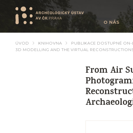
O NÁS
ÚVOD
KNIHOVNA
PUBLIKACE DOSTUPNÉ ON-
3D MODELLING AND THE VIRTUAL RECONSTRUCTIO
From Air S
Photogramm
Reconstruc
Archaeologi