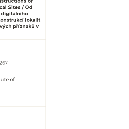
structions of
al Sites / Od
digitálního
nstrukcí lokalit
vých příznaků v
–267
itute of