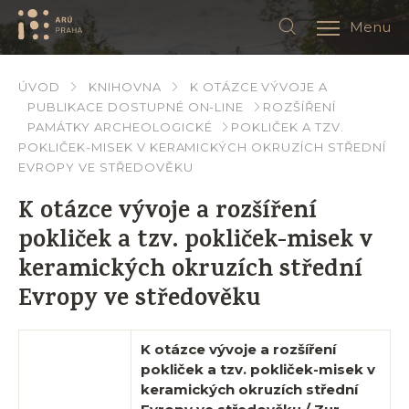
Menu
ÚVOD
KNIHOVNA
K OTÁZCE VÝVOJE A
PUBLIKACE DOSTUPNÉ ON-LINE
ROZŠÍŘENÍ
PAMÁTKY ARCHEOLOGICKÉ
POKLIČEK A TZV.
POKLIČEK-MISEK V KERAMICKÝCH OKRUZÍCH STŘEDNÍ
EVROPY VE STŘEDOVĚKU
K otázce vývoje a rozšíření
pokliček a tzv. pokliček-misek v
keramických okruzích střední
Evropy ve středověku
K otázce vývoje a rozšíření
pokliček a tzv. pokliček-misek v
keramických okruzích střední