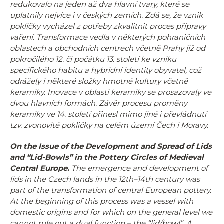
redukovalo na jeden až dva hlavní tvary, které se
uplatnily nejvíce i v českých zemích. Zdá se, že vznik
pokličky vycházel z potřeby zkvalitnit proces přípravy
vaření. Transformace vedla v některých pohraničních
oblastech a obchodních centrech včetně Prahy již od
pokročilého 12. či počátku 13. století ke vzniku
specifického habitu a hybridní identity obyvatel, což
odrážely i některé složky hmotné kultury včetně
keramiky. Inovace v oblasti keramiky se prosazovaly ve
dvou hlavních formách. Závěr procesu proměny
keramiky ve 14. století přinesl mimo jiné i převládnutí
tzv. zvonovité pokličky na celém území Čech i Moravy.
On the Issue of the Development and Spread of Lids
and “Lid-Bowls” in the Pottery Circles of Medieval
Central Europe.
The emergence and development of
lids in the Czech lands in the 12th–14th century was
part of the transformation of central European pottery.
At the beginning of this process was a vessel with
domestic origins and for which on the general level we
cannot rule out a dual function – the “lid/bowl”. A