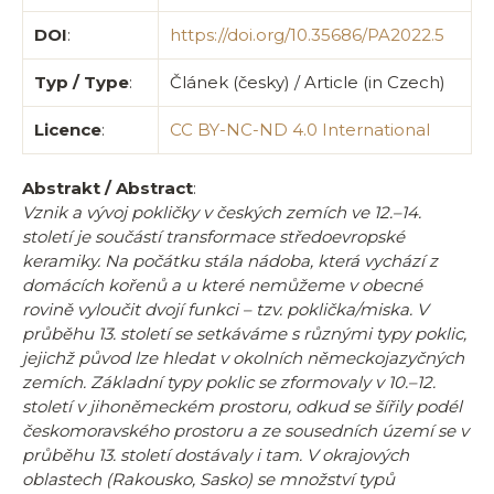
DOI
:
https://doi.org/10.35686/PA2022.5
Typ / Type
:
Článek (česky) / Article (in Czech)
Licence
:
CC BY-NC-ND 4.0 International
Abstrakt / Abstract
:
Vznik a vývoj pokličky v českých zemích ve 12.–14.
století je součástí transformace středoevropské
keramiky. Na počátku stála nádoba, která vychází z
domácích kořenů a u které nemůžeme v obecné
rovině vyloučit dvojí funkci – tzv. poklička/miska. V
průběhu 13. století se setkáváme s různými typy poklic,
jejichž původ lze hledat v okolních německojazyčných
zemích. Základní typy poklic se zformovaly v 10.–12.
století v jihoněmeckém prostoru, odkud se šířily podél
českomoravského prostoru a ze sousedních území se v
průběhu 13. století dostávaly i tam. V okrajových
oblastech (Rakousko, Sasko) se množství typů