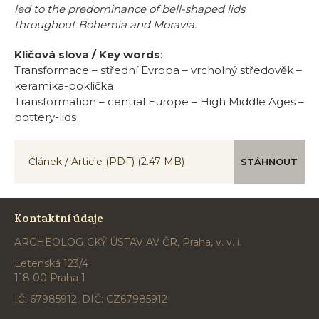
led to the predominance of bell-shaped lids
throughout Bohemia and Moravia.
Klíčová slova / Key words
:
Transformace – střední Evropa – vrcholný středověk –
keramika-poklička
Transformation – central Europe – High Middle Ages –
pottery-lids
Článek / Article (PDF)
(2.47 MB)
STÁHNOUT
Kontaktní údaje
ARCHEOLOGICKÝ ÚSTAV AV ČR, Praha, v. v. i.
Letenská 123/4
118 00 Praha 1
IČ: 67985912, DIČ: CZ67985912