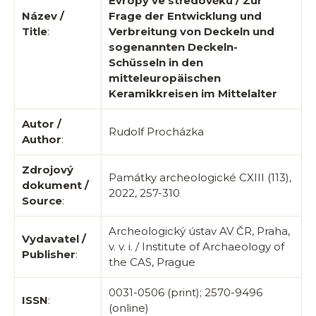
Evropy ve středověku / Zur
Název /
Frage der Entwicklung und
Title
:
Verbreitung von Deckeln und
sogenannten Deckeln-
Schüsseln in den
mitteleuropäischen
Keramikkreisen im Mittelalter
Autor /
Rudolf Procházka
Author
:
Zdrojový
Památky archeologické CXIII (113),
dokument /
2022, 257-310
Source
:
Archeologický ústav AV ČR, Praha,
Vydavatel /
v. v. i. / Institute of Archaeology of
Publisher
:
the CAS, Prague
0031-0506 (print); 2570-9496
ISSN
:
(online)