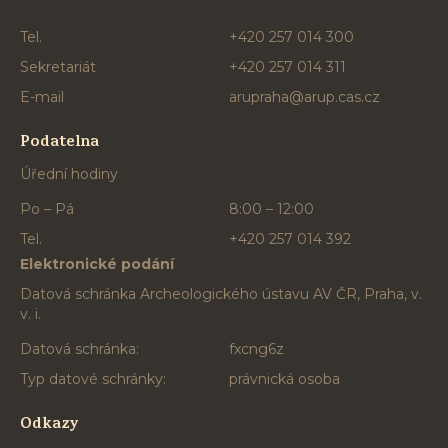
Tel.
+420 257 014 300
Sekretariát
+420 257 014 311
E-mail
arupraha@arup.cas.cz
Podatelna
Úřední hodiny
Po – Pá
8:00 – 12:00
Tel.
+420 257 014 392
Elektronické podání
Datová schránka Archeologického ústavu AV ČR, Praha, v.
v. i.
Datová schránka:
fxcng6z
Typ datové schránky:
právnická osoba
Odkazy