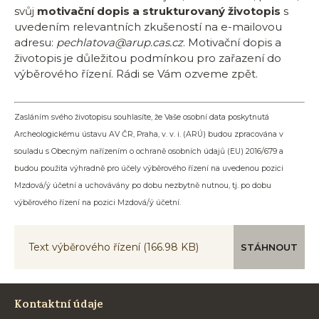
svůj
motivační dopis a strukturovaný životopis
s
uvedením relevantních zkušeností na e-mailovou
adresu:
pechlatova@arup.cas.cz
. Motivační dopis a
životopis je důležitou podmínkou pro zařazení do
výběrového řízení. Rádi se Vám ozveme zpět.
Zasláním svého životopisu souhlasíte, že Vaše osobní data poskytnutá
Archeologickému ústavu AV ČR, Praha, v. v. i. (ARÚ) budou zpracována v
souladu s Obecným nařízením o ochraně osobních údajů (EU) 2016/679 a
budou použita výhradně pro účely výběrového řízení na uvedenou pozici
Mzdová/ý účetní a uchovávány po dobu nezbytně nutnou, tj. po dobu
výběrového řízení na pozici Mzdová/ý účetní.
Text výběrového řízení
(166.98 KB)
STÁHNOUT
Kontaktní údaje