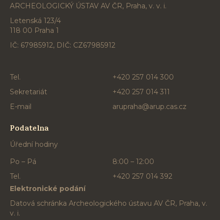
ARCHEOLOGICKÝ ÚSTAV AV ČR, Praha, v. v. i.
Letenská 123/4
118 00 Praha 1
IČ: 67985912, DIČ: CZ67985912
Tel.
+420 257 014 300
Sekretariát
+420 257 014 311
E-mail
arupraha@arup.cas.cz
Podatelna
Úřední hodiny
Po – Pá
8:00 – 12:00
Tel.
+420 257 014 392
Elektronické podání
Datová schránka Archeologického ústavu AV ČR, Praha, v.
v. i.