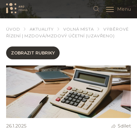
Menu
ÚVOD
AKTUALITY
VOLNÁ MÍSTA
VÝBĚROVÉ
ŘÍZENÍ | MZDOVÁ/MZDOVÝ ÚČETNÍ (UZAVŘENO)
ZOBRAZIT RUBRIKY
26.1.2025
Sdílet