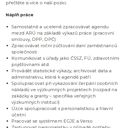
přečtěte si více o naší pozici.
Náplň práce
Samostatně a uceleně zpracovávat agendu
mezd ARÚ na základě výkazů práce (pracovní
smlouvy, DPP, DPČ)
Zpracovávat roční zúčtování daní zaměstnanců
společnosti
Komunikovat s úřady jako ČSSZ, FÚ, zdravotními
pojišťovnami atd.
Provádět statistické výkazy, archivovat data a
administrativu, která k agendě patří
Spolupracovat při vykazování čerpání osobních
nákladů ve výzkumných projektech (rozpad na
zakázky a granty – specifika veřejných
výzkumných institucí)
Úzce spolupracovat s personalistkou a hlavní
účetní
Pracovat se systémem EGJE a Verso
Zastupovat personalistku v případě potřeby