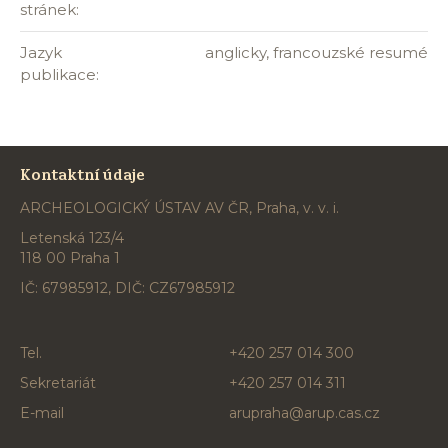
stránek:
Jazyk
anglicky, francouzské resumé
publikace:
Kontaktní údaje
ARCHEOLOGICKÝ ÚSTAV AV ČR, Praha, v. v. i.
Letenská 123/4
118 00 Praha 1
IČ: 67985912, DIČ: CZ67985912
Tel.
+420 257 014 300
Sekretariát
+420 257 014 311
E-mail
arupraha@arup.cas.cz