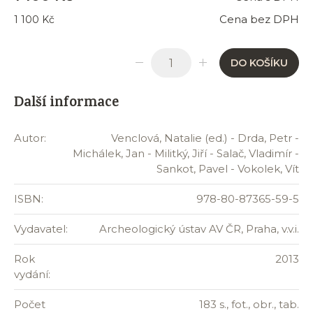
Cena bez DPH
1 100 Kč
DO KOŠÍKU
Další informace
Autor:
Venclová, Natalie (ed.) - Drda, Petr -
Michálek, Jan - Militký, Jiří - Salač, Vladimír -
Sankot, Pavel - Vokolek, Vít
ISBN:
978-80-87365-59-5
Vydavatel:
Archeologický ústav AV ČR, Praha, v.v.i.
Rok
2013
vydání:
Počet
183 s., fot., obr., tab.