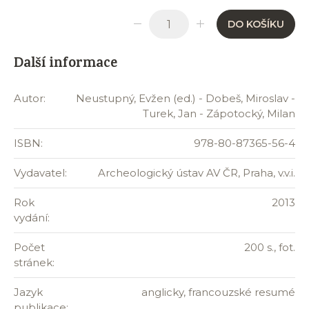
DO KOŠÍKU
Další informace
Autor:
Neustupný, Evžen (ed.) - Dobeš, Miroslav -
Turek, Jan - Zápotocký, Milan
ISBN:
978-80-87365-56-4
Vydavatel:
Archeologický ústav AV ČR, Praha, v.v.i.
Rok
2013
vydání:
Počet
200 s., fot.
stránek:
Jazyk
anglicky, francouzské resumé
publikace: