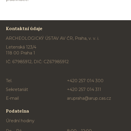
Kontaktní údaje
ARCHEOLOGICKÝ ÚSTAV AV ČR, Praha, v. v. i.
Letenská 123/4
118 00 Praha 1
IČ: 67985912, DIČ: CZ67985912
Tel.
+420 257 014 300
Sekretariát
+420 257 014 311
E-mail
arupraha@arup.cas.cz
Podatelna
Úřední hodiny