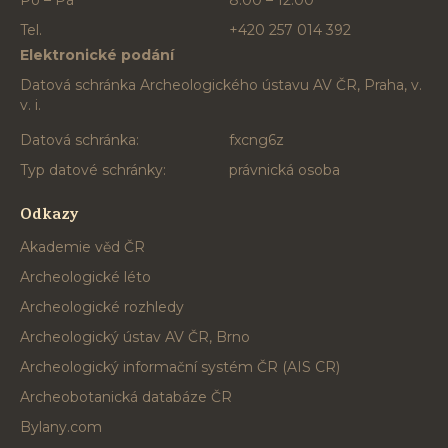
Po – Pá
8:00 – 12:00
Tel.
+420 257 014 392
Elektronické podání
Datová schránka Archeologického ústavu AV ČR, Praha, v.
v. i.
Datová schránka:
fxcng6z
Typ datové schránky:
právnická osoba
Odkazy
Akademie věd ČR
Archeologické léto
Archeologické rozhledy
Archeologický ústav AV ČR, Brno
Archeologický informační systém ČR (AIS CR)
Archeobotanická databáze ČR
Bylany.com