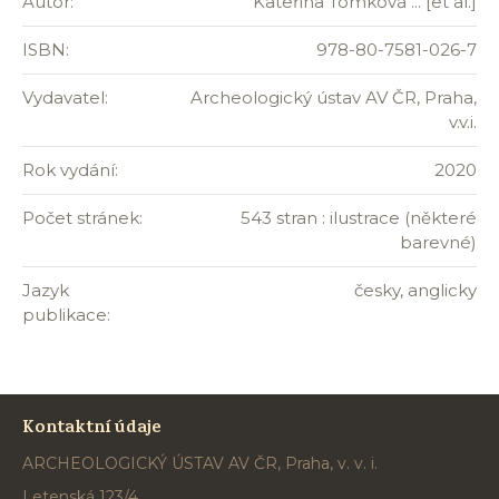
Autor:
Kateřina Tomková ... [et al.]
ISBN:
978-80-7581-026-7
Vydavatel:
Archeologický ústav AV ČR, Praha,
v.v.i.
Rok vydání:
2020
Počet stránek:
543 stran : ilustrace (některé
barevné)
Jazyk
česky, anglicky
publikace:
Kontaktní údaje
ARCHEOLOGICKÝ ÚSTAV AV ČR, Praha, v. v. i.
Letenská 123/4