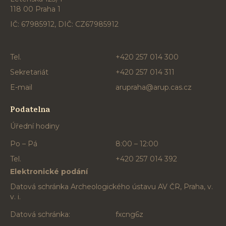
118 00 Praha 1
IČ: 67985912, DIČ: CZ67985912
Tel.
+420 257 014 300
Sekretariát
+420 257 014 311
E-mail
arupraha@arup.cas.cz
Podatelna
Úřední hodiny
Po – Pá
8:00 – 12:00
Tel.
+420 257 014 392
Elektronické podání
Datová schránka Archeologického ústavu AV ČR, Praha, v.
v. i.
Datová schránka:
fxcng6z