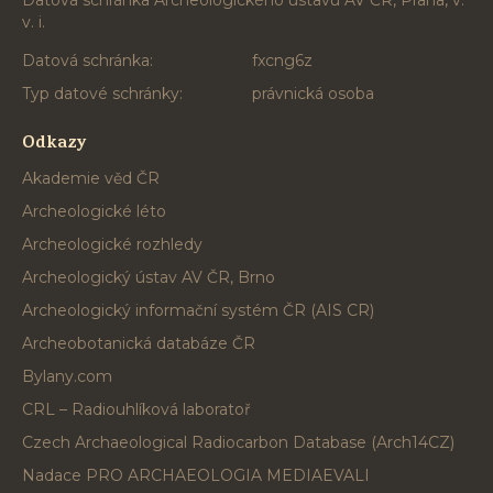
Datová schránka Archeologického ústavu AV ČR, Praha, v.
v. i.
Datová schránka:
fxcng6z
Typ datové schránky:
právnická osoba
Odkazy
Akademie věd ČR
Archeologické léto
Archeologické rozhledy
Archeologický ústav AV ČR, Brno
Archeologický informační systém ČR (AIS CR)
Archeobotanická databáze ČR
Bylany.com
CRL – Radiouhlíková laboratoř
Czech Archaeological Radiocarbon Database (Arch14CZ)
Nadace PRO ARCHAEOLOGIA MEDIAEVALI