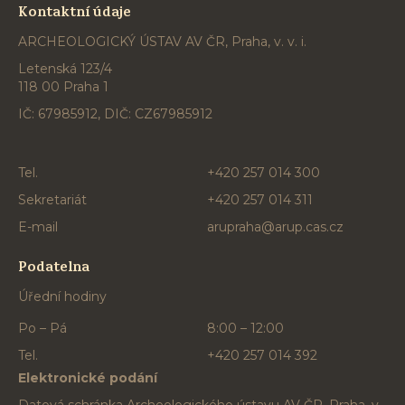
Kontaktní údaje
ARCHEOLOGICKÝ ÚSTAV AV ČR, Praha, v. v. i.
Letenská 123/4
118 00 Praha 1
IČ: 67985912, DIČ: CZ67985912
Tel.
+420 257 014 300
Sekretariát
+420 257 014 311
E-mail
arupraha@arup.cas.cz
Podatelna
Úřední hodiny
Po – Pá
8:00 – 12:00
Tel.
+420 257 014 392
Elektronické podání