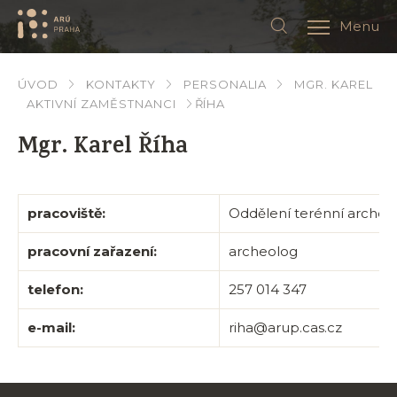
Menu
ÚVOD
KONTAKTY
PERSONALIA
MGR. KAREL
AKTIVNÍ ZAMĚSTNANCI
ŘÍHA
Mgr. Karel Říha
pracoviště:
Oddělení terénní archeo
pracovní zařazení:
archeolog
telefon:
257 014 347
e-mail:
riha@arup.cas.cz