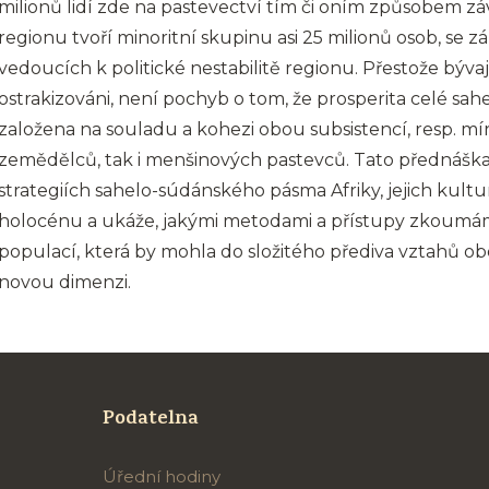
milionů lidí zde na pastevectví tím či oním způsobem záv
regionu tvoří minoritní skupinu asi 25 milionů osob, se zá
vedoucích k politické nestabilitě regionu. Přestože bývají
ostrakizováni, není pochyb o tom, že prosperita celé sa
založena na souladu a kohezi obou subsistencí, resp. mí
zemědělců, tak i menšinových pastevců. Tato přednášk
strategiích sahelo-súdánského pásma Afriky, jejich kult
holocénu a ukáže, jakými metodami a přístupy zkoumá
populací, která by mohla do složitého přediva vztahů 
novou dimenzi.
Podatelna
Úřední hodiny