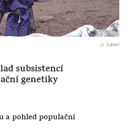
Sdílet
lad subsistencí
lační genetiky
u a pohled populační