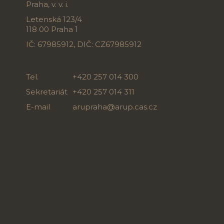
Praha, v. v. i.
Letenská 123/4
118 00 Praha 1
IČ: 67985912, DIČ: CZ67985912
Tel.
+420 257 014 300
Sekretariát
+420 257 014 311
E-mail
arupraha@arup.cas.cz