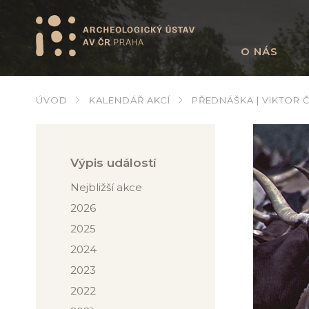
O NÁS
ÚVOD
KALENDÁŘ AKCÍ
PŘEDNÁŠKA | VIKTOR 
Výpis událostí
Nejbližší akce
2026
2025
2024
2023
2022