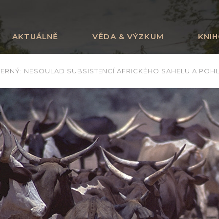
AKTUÁLNĚ
VĚDA & VÝZKUM
KNI
ČERNÝ: NESOULAD SUBSISTENCÍ AFRICKÉHO SAHELU A POH