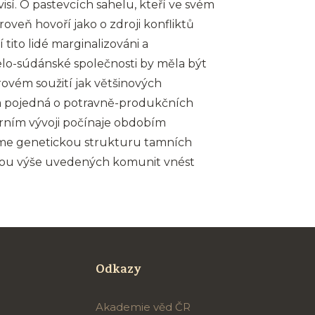
isí. O pastevcích sahelu, kteří ve svém
roveň hovoří jako o zdroji konfliktů
 tito lidé marginalizováni a
helo-súdánské společnosti by měla být
rovém soužití jak většinových
a pojedná o potravně-produkčních
urním vývoji počínaje obdobím
me genetickou strukturu tamních
obou výše uvedených komunit vnést
Odkazy
Akademie věd ČR