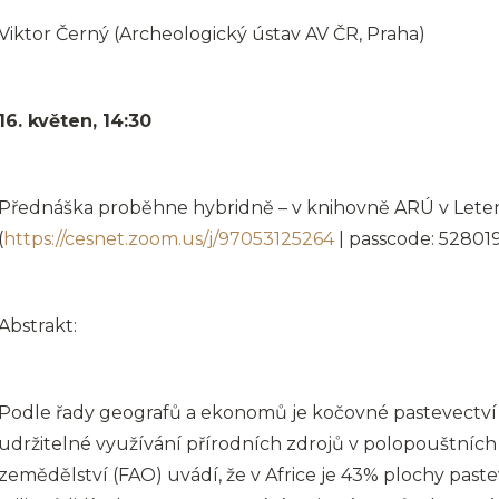
Viktor Černý (Archeologický ústav AV ČR, Praha)
16. květen,
14:30
Přednáška proběhne hybridně – v knihovně ARÚ v Letens
(
https://cesnet.zoom.us/j/97053125264
| passcode: 528019
Abstrakt:
Podle řady geografů a ekonomů je kočovné pastevectví
udržitelné využívání přírodních zdrojů v polopouštních
zemědělství (FAO) uvádí, že v Africe je 43% plochy pas