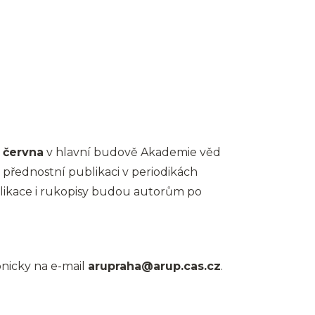
 června
v hlavní budově Akademie věd
 přednostní publikaci v periodikách
likace i rukopisy budou autorům po
onicky na e-mail
arupraha@arup.cas.cz
.