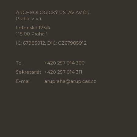
ARCHEOLOGICKÝ ÚSTAV AV ČR,
Praha, v. v. i.
Letenská 123/4
118 00 Praha 1
IČ: 67985912, DIČ: CZ67985912
Tel.
+420 257 014 300
Sekretariát
+420 257 014 311
E-mail
arupraha@arup.cas.cz