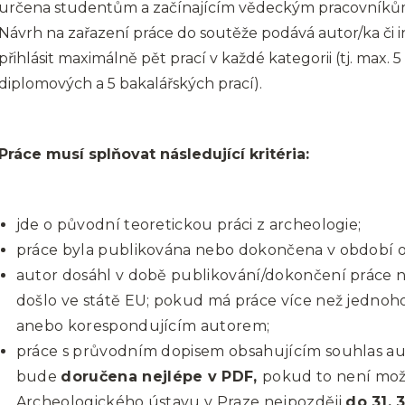
určena studentům a začínajícím vědeckým pracovníkům 
Návrh na zařazení práce do soutěže podává autor/ka či i
přihlásit maximálně pět prací v každé kategorii (tj. max. 5 
diplomových a 5 bakalářských prací).
Práce musí splňovat následující kritéria:
jde o původní teoretickou práci z archeologie;
práce byla publikována nebo dokončena v období od 1
autor dosáhl v době publikování/dokončení práce ne
došlo ve státě EU; pokud má práce více než jednoho
anebo korespondujícím autorem;
práce s průvodním dopisem obsahujícím souhlas au
bude
doručena nejlépe v PDF,
pokud to není možn
Archeologického ústavu v Praze nejpozději
do 31. 3