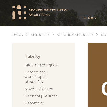
O NÁS
ÚVOD
AKTUALITY
VŠECHNY AKTUALITY
SO
Rubriky
Akce pro veřejnost
Konference |
workshopy |
přednášky
Nové publikace
Ocenění | Soutěže
Oznámení