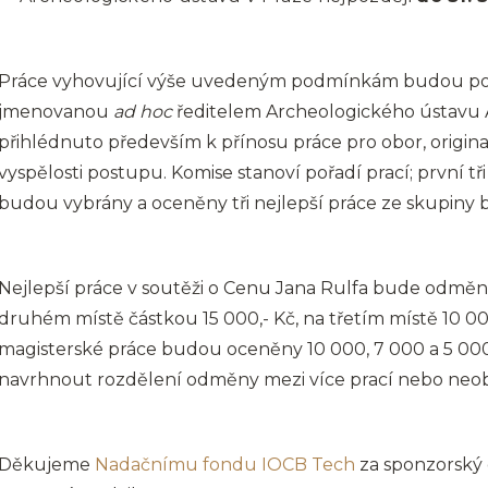
Práce vyhovující výše uvedeným podmínkám budou po
jmenovanou
ad hoc
ředitelem Archeologického ústavu AV
přihlédnuto především k přínosu práce pro obor, origin
vyspělosti postupu. Komise stanoví pořadí prací; první 
budou vybrány a oceněny tři nejlepší práce ze skupiny b
Nejlepší práce v soutěži o Cenu Jana Rulfa bude odměn
druhém místě částkou 15 000,- Kč, na třetím místě 10 000
magisterské práce budou oceněny 10 000, 7 000 a 5 000
navrhnout rozdělení odměny mezi více prací nebo neobs
Děkujeme
Nadačnímu fondu IOCB Tech
za sponzorský 