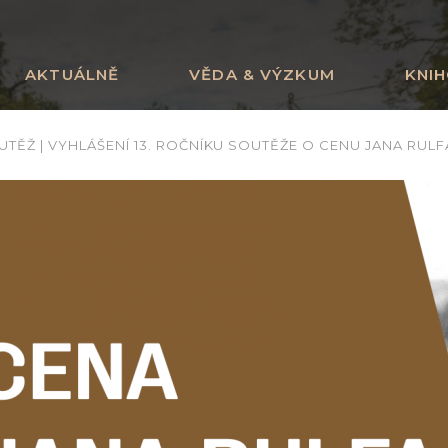
AKTUÁLNĚ
VĚDA & VÝZKUM
KNI
UTĚŽ | VYHLÁŠENÍ 13. ROČNÍKU SOUTĚŽE O CENU JANA RULF