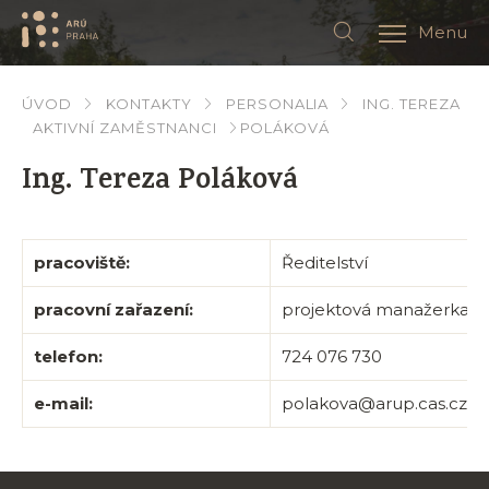
Menu
ÚVOD
KONTAKTY
PERSONALIA
ING. TEREZA
AKTIVNÍ ZAMĚSTNANCI
POLÁKOVÁ
Ing. Tereza Poláková
pracoviště:
Ředitelství
pracovní zařazení:
projektová manažerka
telefon:
724 076 730
e-mail:
polakova@arup.cas.cz