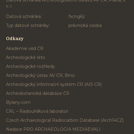
Datová schránka Archeologického ústavu AV ČR, Praha, v.
v. i.
Datová schránka:
fxcng6z
Typ datové schránky:
právnická osoba
Odkazy
Akademie věd ČR
Archeologické léto
Archeologické rozhledy
Archeologický ústav AV ČR, Brno
Archeologický informační systém ČR (AIS CR)
Archeobotanická databáze ČR
Bylany.com
CRL – Radiouhlíková laboratoř
Czech Archaeological Radiocarbon Database (Arch14CZ)
Nadace PRO ARCHAEOLOGIA MEDIAEVALI