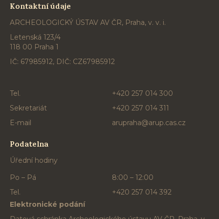
Kontaktní údaje
ARCHEOLOGICKÝ ÚSTAV AV ČR, Praha, v. v. i.
Letenská 123/4
118 00 Praha 1
IČ: 67985912, DIČ: CZ67985912
Tel.
+420 257 014 300
Sekretariát
+420 257 014 311
E-mail
arupraha@arup.cas.cz
Podatelna
Úřední hodiny
Po – Pá
8:00 – 12:00
Tel.
+420 257 014 392
Elektronické podání