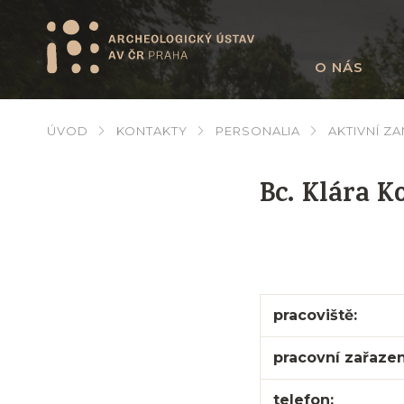
O NÁS
ÚVOD
KONTAKTY
PERSONALIA
AKTIVNÍ Z
Bc. Klára K
pracoviště:
pracovní zařazen
telefon: