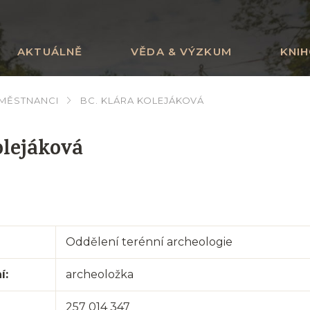
AKTUÁLNĚ
VĚDA & VÝZKUM
KNI
AMĚSTNANCI
BC. KLÁRA KOLEJÁKOVÁ
olejáková
Oddělení terénní archeologie
í:
archeoložka
257 014 347