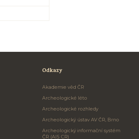
Odkazy
Akademie věd ČR
Archeologické léto
Archeologické rozhledy
Archeologický ústav AV ČR, Brno
Archeologický informační systém
ČR (AIS CR)