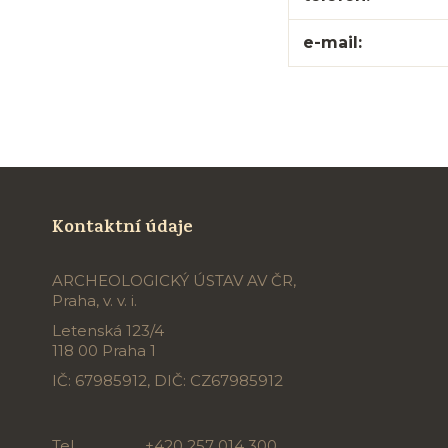
e-mail:
Kontaktní údaje
ARCHEOLOGICKÝ ÚSTAV AV ČR,
Praha, v. v. i.
Letenská 123/4
118 00 Praha 1
IČ: 67985912, DIČ: CZ67985912
Tel.
+420 257 014 300