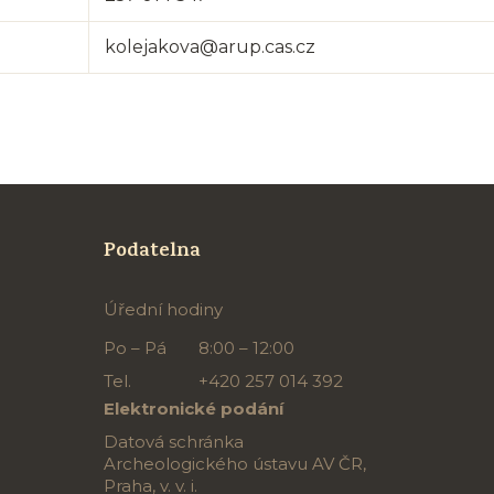
kolejakova@arup.cas.cz
Podatelna
Úřední hodiny
Po – Pá
8:00 – 12:00
Tel.
+420 257 014 392
Elektronické podání
Datová schránka
Archeologického ústavu AV ČR,
Praha, v. v. i.