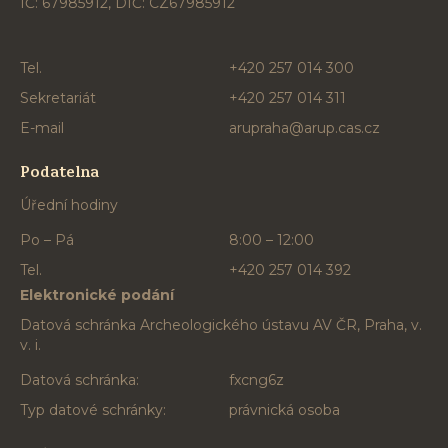
IČ: 67985912, DIČ: CZ67985912
Tel.
+420 257 014 300
Sekretariát
+420 257 014 311
E-mail
arupraha@arup.cas.cz
Podatelna
Úřední hodiny
Po – Pá
8:00 – 12:00
Tel.
+420 257 014 392
Elektronické podání
Datová schránka Archeologického ústavu AV ČR, Praha, v.
v. i.
Datová schránka:
fxcng6z
Typ datové schránky:
právnická osoba