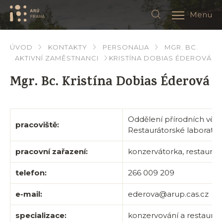
Menu
ÚVOD
KONTAKTY
PERSONALIA
MGR. BC.
AKTIVNÍ ZAMĚSTNANCI
KRISTÍNA DOBIAS ÉDEROVÁ
Mgr. Bc. Kristína Dobias Éderová
Oddělení přírodních věd 
pracoviště:
Restaurátorské laborato
pracovní zařazení:
konzervátorka, restaurát
telefon:
266 009 209
e-mail:
ederova@arup.cas.cz
specializace:
konzervování a restauro