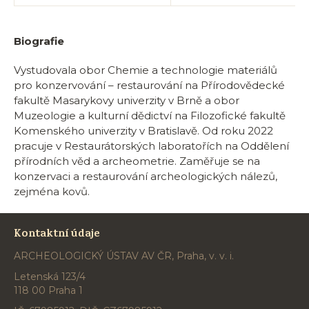
Biografie
Vystudovala obor Chemie a technologie materiálů
pro konzervování – restaurování na Přírodovědecké
fakultě Masarykovy univerzity v Brně a obor
Muzeologie a kulturní dědictví na Filozofické fakultě
Komenského univerzity v Bratislavě. Od roku 2022
pracuje v Restaurátorských laboratořích na Oddělení
přírodních věd a archeometrie. Zaměřuje se na
konzervaci a restaurování archeologických nálezů,
zejména kovů.
Kontaktní údaje
ARCHEOLOGICKÝ ÚSTAV AV ČR, Praha, v. v. i.
Letenská 123/4
118 00 Praha 1